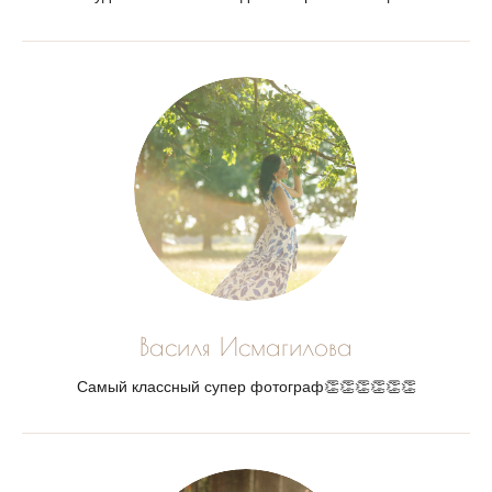
Василя Исмагилова
Самый классный супер фотограф👏👏👏👏👏👏