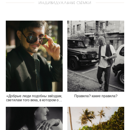
ИНДИВИДУАЛЬНЫЕ СЪЁМКИ
«Добрые люди подобны звёздам,
Правила? какие правила?
светилам того века, в котором они
живут, озаряя свои времена.» Бен
Джонсон