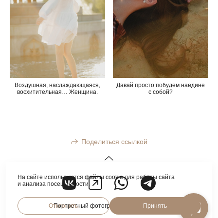
Воздушная, наслаждающаяся,
Давай просто побудем наедине
восхитительная… Женщина.
с собой?
Поделиться ссылкой
На сайте используются файлы cookie для работы сайта
и анализа посещаемости.
Отклонить
Принять
Портретный фотограф Анна Кузнецова