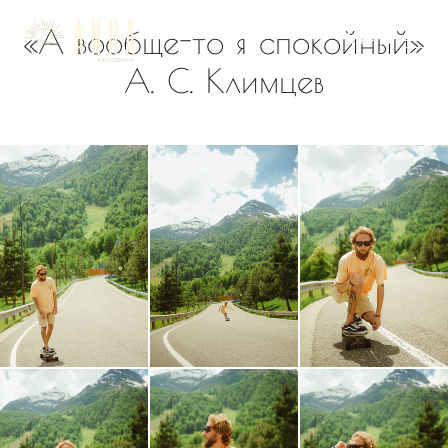
Лавстори с доской, горы, Красная Поляна.
«А вообще-то я спокойный»
Меню
А. С. Климцев