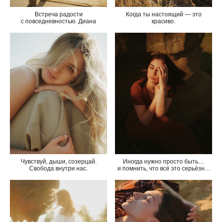
Встреча радости
Когда ты настоящий — это
с повседневностью. Диана
красиво.
Иногда нужно просто быть…
Чувствуй, дыши, созерцай.
и помнить, что всё это серьёзно,
Свобода внутри нас.
но не очень. Важно,
но не слишком.