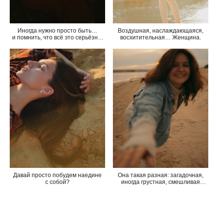
Иногда нужно просто быть…
Воздушная, наслаждающаяся,
и помнить, что всё это серьёзно,
восхитительная… Женщина.
но не очень. Важно,
но не слишком.
Давай просто побудем наедине
Она такая разная: загадочная,
с собой?
иногда грустная, смешливая
и задумчивая, суетливая…
Но всегда женственная
и красивая.