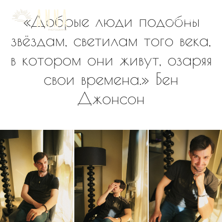
Илья
«Добрые люди подобны
Меню
звёздам, светилам того века,
в котором они живут, озаряя
свои времена.» Бен
Джонсон